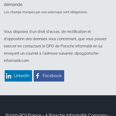
demande.
Comptabilité
Les champs marqués par une astérisque sont obligatoires.
Facture client dématérialisée
Archivage par GED
Vous disposez d'un droit d'accès, de rectification et
Balance âgée opérationnelle par date d’échéance
d'opposition des données vous concernant, que vous pouvez
exercer en contactant le DPO de Porsche Informatik en lui
Suivi des encours client
envoyant un courriel à l'adresse suivante: dpo@porsche-
Lettrage automatique par flux quotidien
informatik.com
Gestion de la TVA et passage des écritures en automatique
Edition des relances clients intégrée
LinkedIn
Facebook
Outils de pilotage dédiés à l’analyse du résultat et de la
marge brute
©2019 POI France - A Porsche Informatik Company -