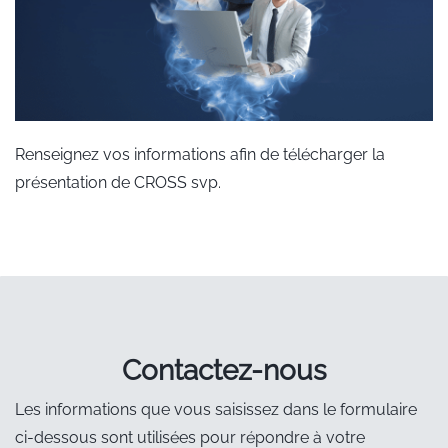
Pièces
Commande directe sans saisie dans DFS
Inventaire permanent des stocks
Mouvements de réception et de sortie marchandise
Renseignez vos informations afin de télécharger la
Inventaire par douchette
présentation de CROSS svp.
Etat de stock
Module de caisse intégré
Traçabilité des pièces
Suivi automatique des pièces
Information du conseiller client sur la disponibilité des
​Contactez-nous
pièces
Les informations que vous saisissez dans le formulaire
ci-dessous sont utilisées pour répondre à votre